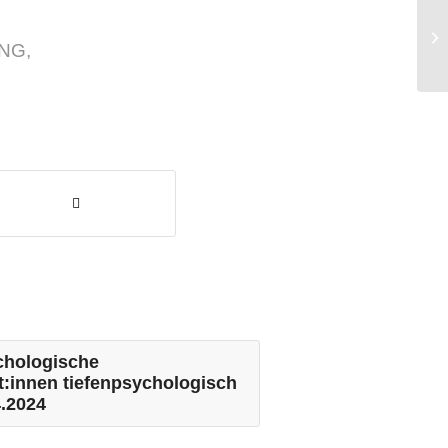
St
Ps
UNG
,
Ps
chologische
:innen tiefenpsychologisch
4.2024