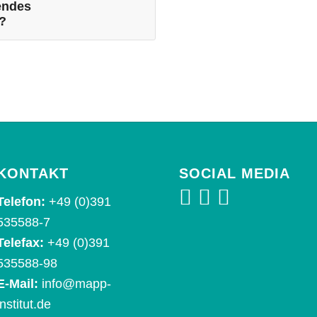
endes
?
KONTAKT
SOCIAL MEDIA
Telefon:
+49 (0)391
535588-7
Telefax:
+49 (0)391
535588-98
E-Mail:
info@mapp-
institut.de