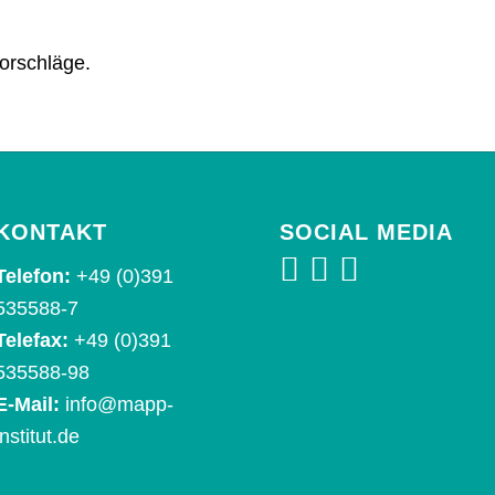
orschläge.
KONTAKT
SOCIAL MEDIA
Telefon:
+49 (0)391
535588-7
Telefax:
+49 (0)391
535588-98
E-Mail:
info@mapp-
institut.de