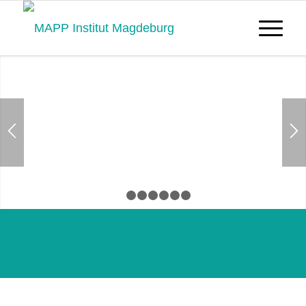
Magdeburger
Ausbildungsinstitut für
Psychotherapeutische
Psychologie
1
2
3
4
5
6
7
Akkreditiertes Aus- und
Weiterbildungsinstitut mit
Institutsambulanz und bundesweitem
Netzwerk für wohnortnahe
Psychotherapieausbildung.