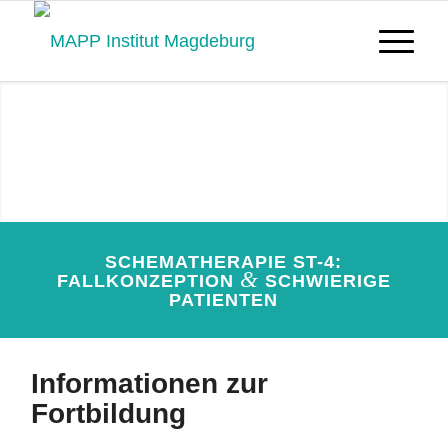
Schematherapie ST-4:
Fallkonzeption & schwierige
Patienten
SCHEMATHERAPIE ST-4:
&
FALLKONZEPTION
SCHWIERIGE
JETZT ANMELDEN
PATIENTEN
Informationen zur
Fortbildung