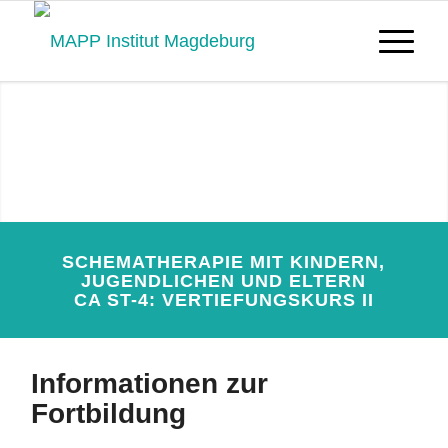
Schematherapie mit
Kindern, Jugendlichen und
Eltern CA ST-4:
Vertiefungskurs II
SCHEMATHERAPIE MIT KINDERN,
JUGENDLICHEN UND ELTERN
CA ST-4: VERTIEFUNGSKURS II
JETZT ANMELDEN
Informationen zur
Fortbildung