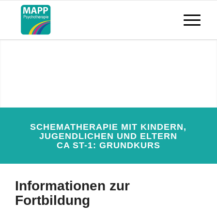
Schematherapie mit
Kindern, Jugendlichen und
Eltern CA ST-1:
Grundkurs
SCHEMATHERAPIE MIT KINDERN,
JUGENDLICHEN UND ELTERN
CA ST-1: GRUNDKURS
JETZT ANMELDEN
Informationen zur
Fortbildung